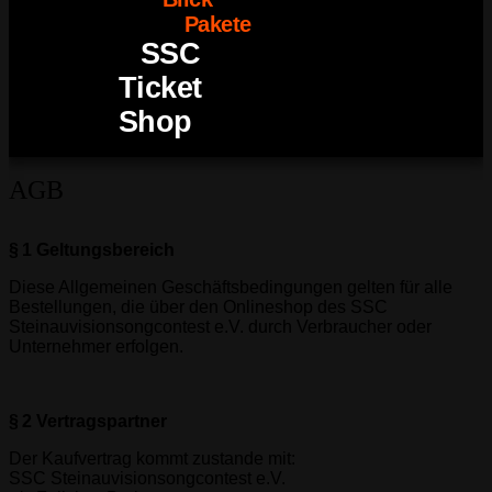
Pakete
SSC
Ticket
Shop
AGB
§ 1 Geltungsbereich
Diese Allgemeinen Geschäftsbedingungen gelten für alle
Bestellungen, die über den Onlineshop des SSC
Steinauvisionsongcontest e.V. durch Verbraucher oder
Unternehmer erfolgen.
§ 2 Vertragspartner
Der Kaufvertrag kommt zustande mit:
SSC Steinauvisionsongcontest e.V.