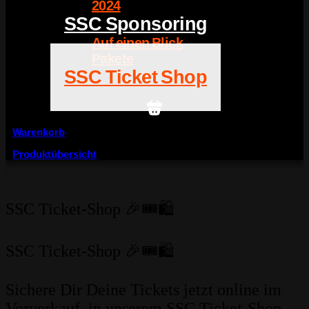
2024
SSC Sponsoring
Auf einen Blick
Pakete
SSC Ticket Shop
Warenkorb
Produktübersicht
SSC Ticket-Shop 🎉🎟️🛍️
SSC Ticket-Shop 🎉🎟️🛍️
Sichere Dir Deine Tickets jetzt online im
Vorverkauf, in unserem SSC Ticket-Shop.