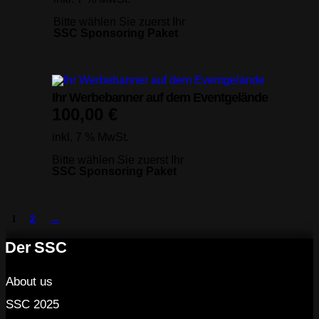
Bitte wählen Sie zuerst Ihr
SSC Sponsoring Paket
Ihr Werbebanner auf dem Eventgelände
100,00
€
inkl. 7 % MwSt.
Bitte wählen Sie zuerst Ihr
SSC Sponsoring Paket
1
2
→
Der SSC
About us
SSC 2025